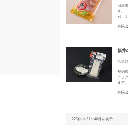
日本
す。
召し
有限
福井
供給
契約
ラフ
ます
有限
225件中 31〜40件を表示