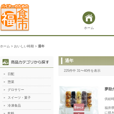
ホーム
ホーム
>
おいしい時期
>
通年
通年
225件中 31〜40件を表示
日配
惣菜
夢助
グロサリー
スイーツ・菓子
供給
冷凍食品
福井
に焼
飲料