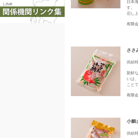
日本
す。
召し
有限
ささ
供給
新鮮
いは
こと
有限
小鯛
供給