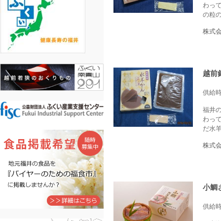
わっ
の粒の
株式会
越前
供給
福井
わっ
だ水羊
株式会
小鯛
供給