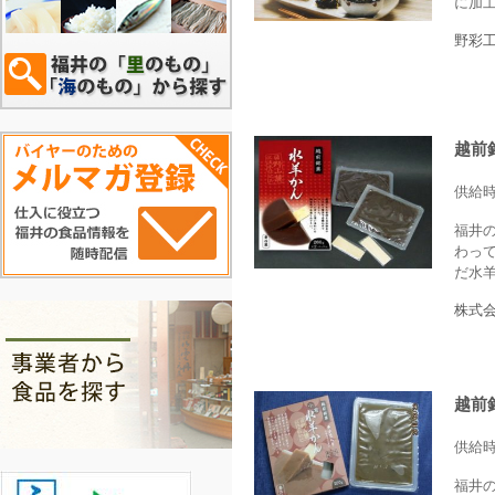
に加
野彩
越前
供給
福井
わっ
だ水羊
株式会
越前
供給
福井