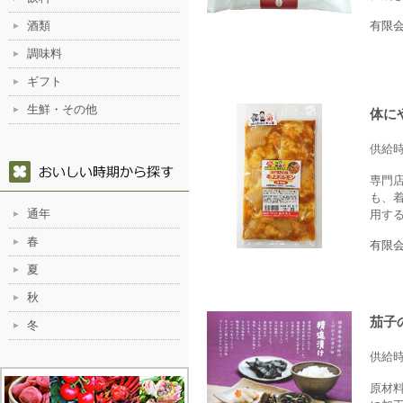
酒類
有限
調味料
ギフト
生鮮・その他
体に
供給
専門
も、
通年
用する
春
有限
夏
秋
茄子
冬
供給
原材