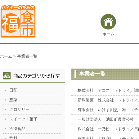
ホーム
ホーム
>
事業者一覧
事業者一覧
日配
株式会社 アコス （ドライ／調
惣菜
新珠製菓 株式会社 （ドライ／
グロサリー
有限会社 いけす割烹 雅 （チ
スイーツ・菓子
一般財団法人 池田町農業公社 
冷凍食品
株式会社 一乃松 （ドライ／日
飲料
有限会社 上杉商店 （チルド／