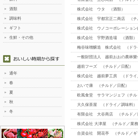
酒類
株式会社 ウタ （酒類）
調味料
株式会社 宇都宮正二商店 （チ
ギフト
株式会社 ウノコーポレーション(
生鮮・その他
株式会社 宇野酒造場 （酒類）
梅谷味噌醸造 株式会社 （ドラ
一般財団法人 越前おおの農林樂
越前フーズ （チルド／日配）
通年
株式会社 越前夢工房 （ドライ
春
おいで康 （チルド／日配）
夏
欧風食堂 サラマンジェフ（チル
秋
大久保茶屋 （ドライ／調味料）
冬
有限会社 大谷商店 （チルド／
株式会社 大津屋 （チルド／業
合資会社 開花亭 （チルド／ギ