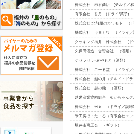
株式会社 柿谷商店 (チルド／和
有限会社 香月 (ドライ/菓子)
株式会社 北前船のカワモト （
株式会社 キヨカワ （ドライ／
クッキング福井 株式会社 （ド
久保田酒造 合資会社 （酒類）
ケセラセラｰみやもと（酒類）
株式会社 ごーる堂 （ドライ／
株式会社 越の井（チルド・ドラ
株式会社 越の磯 （酒類）
越廼漁業協同組合 ぬかちゃんグ
株式会社 米五 （ドライ／調味
米工房ほ・た・る（有限会社エッ
坂井市商工会 （ギフト）