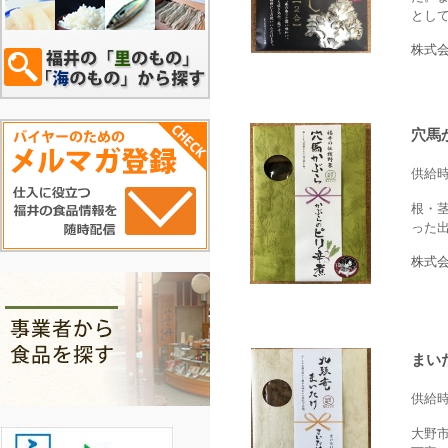
とし
株式
穴馬
供給
根・
った
株式
まい
供給
大野