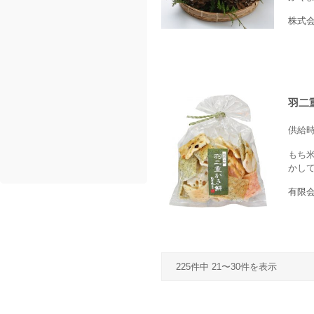
株式
羽二
供給
もち
かし
有限
225件中 21〜30件を表示