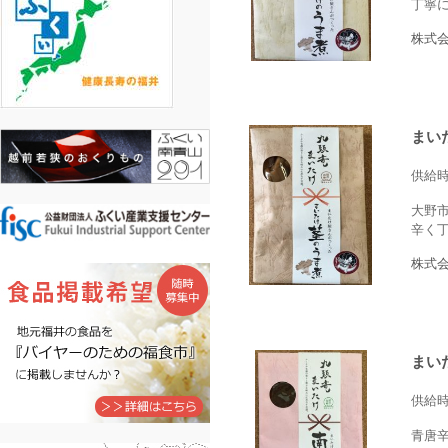
丁寧
株式
まい
供給
大野
辛く
株式
まい
供給
青唐