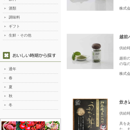
酒類
株式
調味料
ギフト
生鮮・その他
越前
供給
越前
の塩
通年
株式
春
夏
秋
炊き
冬
供給
具を
た。