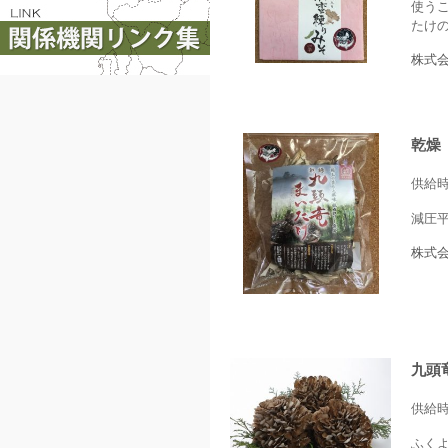
使う
たけ
株式
乾燥
供給
減圧
株式
九頭
供給
ふく