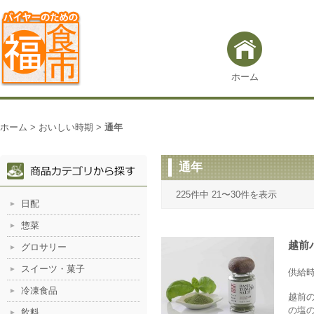
ホーム
ホーム
>
おいしい時期
>
通年
通年
225件中 21〜30件を表示
日配
惣菜
越前
グロサリー
スイーツ・菓子
供給
冷凍食品
越前
の塩
飲料