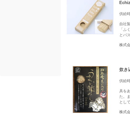
Ech
供給
自社
「ふ
とパス
株式会
炊き
供給
具を
た。
とし
株式