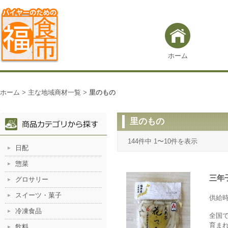
ホーム
ホーム
>
主な地域商材一覧
>
里のもの
里のもの
144件中 1〜10件を表示
日配
惣菜
三年
グロサリー
スイーツ・菓子
供給
冷凍食品
全国
育ま
飲料