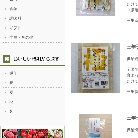
だけ
酒類
《厳選
調味料
三里
ギフト
生鮮・その他
三年
供給
全国
通年
育ま
だけで
春
三里
夏
秋
冬
三年
供給