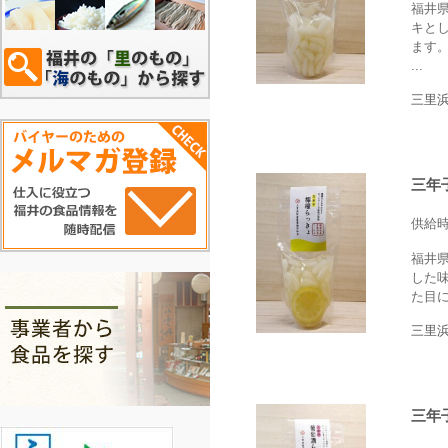
福井
キと
ます
...
三里
三年
供給
福井
した
た目に
三里
三年