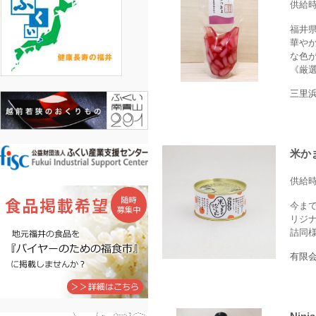
供給
福井
華や
な色
《厳選
三里
米か
供給
今ま
リジ
詰同
有限