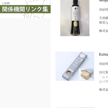
Ninj
供給
天然
椎茸
株式会
Ech
供給
自社
「ふ
とパス
株式会