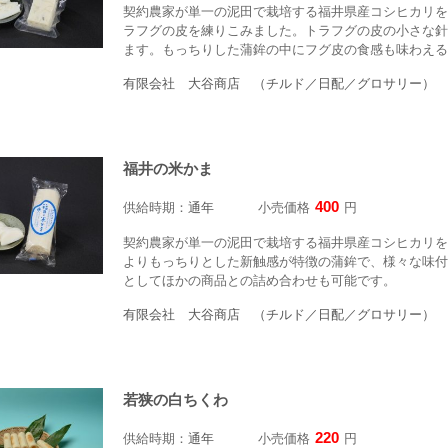
契約農家が単一の泥田で栽培する福井県産コシヒカリを
ラフグの皮を練りこみました。トラフグの皮の小さな針
ます。もっちりした蒲鉾の中にフグ皮の食感も味わえる
有限会社 大谷商店 （チルド／日配／グロサリー）
福井の米かま
400
供給時期：
通年
小売価格
円
契約農家が単一の泥田で栽培する福井県産コシヒカリを
よりもっちりとした新触感が特徴の蒲鉾で、様々な味付
としてほかの商品との詰め合わせも可能です。
有限会社 大谷商店 （チルド／日配／グロサリー）
若狭の白ちくわ
220
供給時期：
通年
小売価格
円