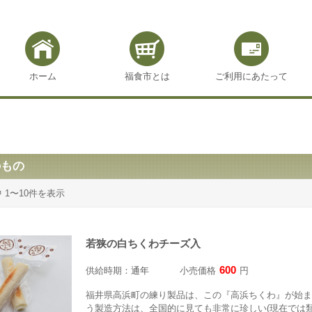
ホーム
福食市とは
ご利用にあたって
のもの
中 1〜10件を表示
若狭の白ちくわチーズ入
600
供給時期：
通年
小売価格
円
福井県高浜町の練り製品は、この『高浜ちくわ』が始ま
う製造方法は、全国的に見ても非常に珍しい(現在では