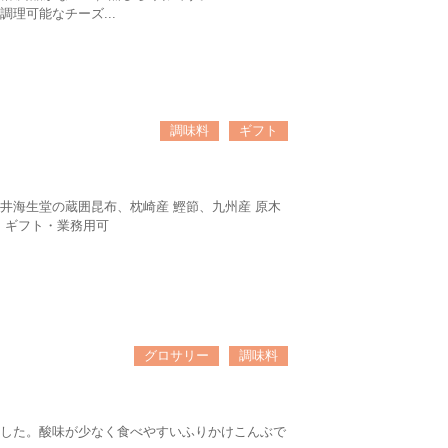
理可能なチーズ...
調味料
ギフト
井海生堂の蔵囲昆布、枕崎産 鰹節、九州産 原木
。ギフト・業務用可
グロサリー
調味料
した。酸味が少なく食べやすいふりかけこんぶで