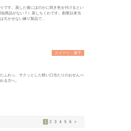
りです。蒸した後にほのかに焼き色を付けるとい
類似商品がない？）蒸しちくわです。創業以来当
欠かせない練り製品で...
スイーツ・菓子
たふわっ、サクッとした軽い口当たりのおせんべ
れる方へ。
1
2
3
4
5
6
>