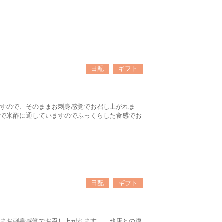
日配
ギフト
すので、そのままお刺身感覚でお召し上がれま
で米酢に通していますのでふっくらした食感でお
日配
ギフト
まお刺身感覚でお召し上がれます。 他店との違