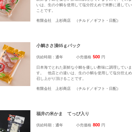
いは、生の小鯛を使用して塩分控えめで米酢に通してい
ことです。
有限会社 上杉商店 （チルド／ギフト・日配）
小鯛ささ漬65ｇパック
500
供給時期：
通年
小売価格
円
日本海でとれた新鮮な小鯛を優しい酢味に調理していま
す。 他店との違いは、生の小鯛を使用して塩分控えめ
召し上がり頂けることです。
有限会社 上杉商店 （チルド／ギフト・日配）
福井の米かま てっぴ入り
800
供給時期：
通年
小売価格
円