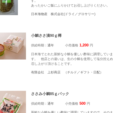
す。
あったかいご飯にふりかけてお召し上げりください。
日本海物産 株式会社(ドライ／グロサリー)
小鯛ささ漬90ｇ樽
1,200
供給時期：
通年
小売価格
円
日本海でとれた新鮮な小鯛を優しい酢味に調理していま
す。 他店との違いは、生の小鯛を使用して塩分控えめ
召し上がり頂けることです。
有限会社 上杉商店 （チルド／ギフト・日配）
ささみ小鯛85ｇパック
500
供給時期：
通年
小売価格
円
新鮮な小鯛を優しい酢味に調理していますので、そのま