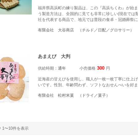
福井県高浜町の練り製品は、この『高浜ちくわ』が始ま
う製造方法は、全国的に見ても非常に珍しい(現在では
社を代表する商品で、地元では普段の食卓・冠婚葬祭には
有限会社 大谷商店 （チルド／日配／グロサリー）
あまえび 大判
300
供給時期：
通年
小売価格
円
近海産の甘えびを使用し、職人が一枚一枚丁寧に仕上げ
いです。性別、年齢問わず、ソフトなおせんべいを好ま
有限会社 松村米菓 （ドライ／菓子）
中 1〜10件を表示