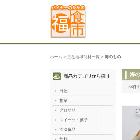
ホーム
>
主な地域商材一覧
>
海のもの
海
54件
日配
惣菜
グロサリー
スイーツ・菓子
冷凍食品
飲料