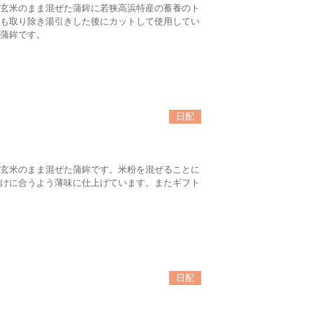
玄米のまま混ぜた蒲鉾に若狭高浜特産の蓄養のト
も取り除き湯引きした後にカットして使用してい
蒲鉾です。
日配
玄米のまま混ぜた蒲鉾です。米粉を混ぜることに
けに合うよう薄味に仕上げています。またギフト
日配