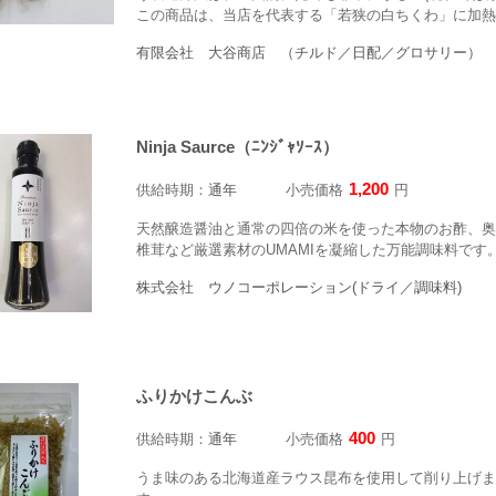
この商品は、当店を代表する「若狭の白ちくわ」に加熱調
有限会社 大谷商店 （チルド／日配／グロサリー）
Ninja Saurce（ﾆﾝｼﾞｬｿｰｽ）
1,200
供給時期：
通年
小売価格
円
天然醸造醤油と通常の四倍の米を使った本物のお酢、奥
椎茸など厳選素材のUMAMIを凝縮した万能調味料です
株式会社 ウノコーポレーション(ドライ／調味料)
ふりかけこんぶ
400
供給時期：
通年
小売価格
円
うま味のある北海道産ラウス昆布を使用して削り上げま