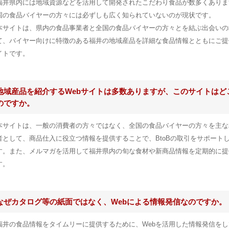
福井県内には地域資源などを活用して開発されたこだわり食品が数多くありま
国の食品バイヤーの方々には必ずしも広く知られていないのが現状です。
本サイトは、県内の食品事業者と全国の食品バイヤーの方々とを結ぶ出会いの
て、バイヤー向けに特徴のある福井の地域産品を詳細な食品情報とともにご提
イトです。
地域産品を紹介するWebサイトは多数ありますが、このサイトはど
のですか。
本サイトは、一般の消費者の方々ではなく、全国の食品バイヤーの方々を主な
者として、商品仕入に役立つ情報を提供することで、BtoBの取引をサポート
す。また、メルマガを活用して福井県内の旬な食材や新商品情報を定期的に提
す。
なぜカタログ等の紙面ではなく、Webによる情報発信なのですか。
福井の食品情報をタイムリーに提供するために、Webを活用した情報発信をし