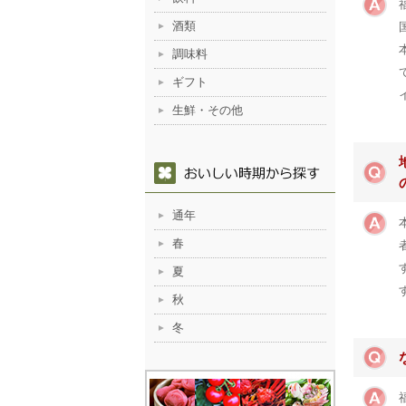
酒類
調味料
ギフト
生鮮・その他
通年
春
夏
秋
冬