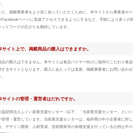
す。
また、掲載事業者をより深く知っていただくために、本サイトから事業者ホー
やFacebookページに直接アクセスできるようにするなど、手軽により多くの
ネットワークの広がりを期待しています。
本サイト上で、掲載商品の購入はできますか。
商品の購入はできません。本サイトは食品バイヤー向けに福井のこだわり食品
供するサイトとなります。購入にあたっては直接、掲載事業者にお問い合わせ
い。
本サイトの管理・運営者はだれですか。
公益財団法人ふくい産業支援センター（以下、「当産業支援センター」といい
が管理・運営しています。当産業支援センターは、福井県の中小企業者に対し
金、デザイン開発、人材育成、技術開発等の各種支援を行っている公的な中小