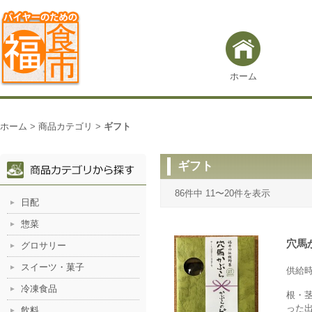
ホーム
ホーム
>
商品カテゴリ
>
ギフト
ギフト
86件中 11〜20件を表示
日配
惣菜
穴馬
グロサリー
スイーツ・菓子
供給
冷凍食品
根・
った
飲料