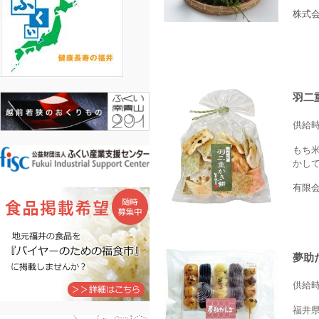
株式
羽二
供給
もち
かし
有限
夢助
供給
福井