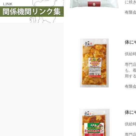
に焼
有限
体に
供給
専門
も、
用する
有限
体に
供給
専門