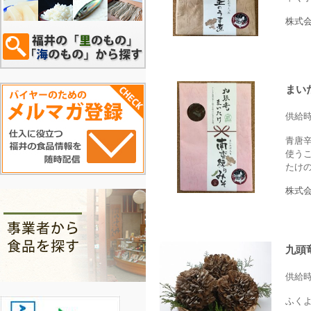
株式
まい
供給
青唐
使う
たけ
株式
九頭
供給
ふく