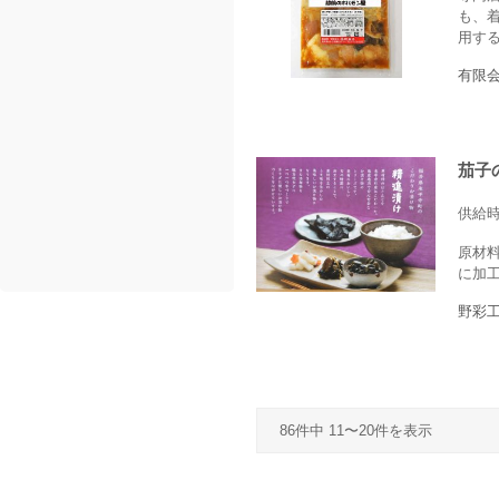
も、
用する
有限
茄子
供給
原材
に加
野彩
86件中 11〜20件を表示