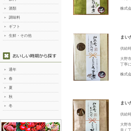
酒類
株式
調味料
ギフト
生鮮・その他
まい
供給
大野
丁寧
通年
株式
春
夏
秋
まい
冬
供給
大野
辛く