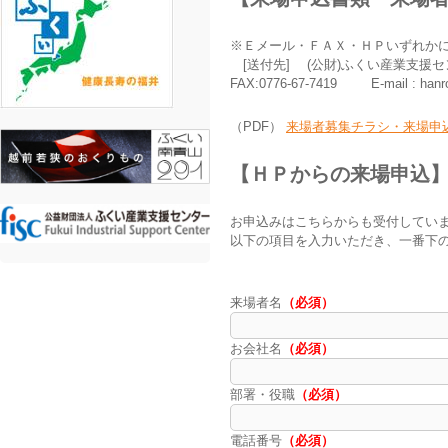
※Ｅメール・ＦＡＸ・ＨＰいずれか
[送付先] (公財)ふくい産業支
FAX:0776-67-7419 E-mail : hanro
（PDF）
来場者募集チラシ・来場申
【ＨＰからの来場申込
お申込みはこちらからも受付してい
以下の項目を入力いただき、一番下
来場者名
（必須）
お会社名
（必須）
部署・役職
（必須）
電話番号
（必須）