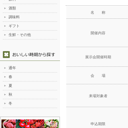
酒類
名 称
調味料
ギフト
開催内容
生鮮・その他
展示会開催時期
通年
会 場
春
夏
秋
来場対象者
冬
申込期限