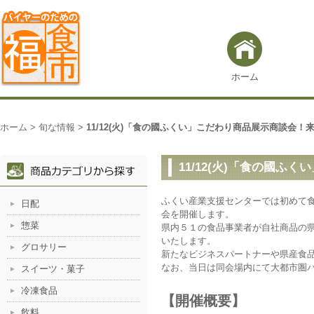
ホーム
ホーム
>
旬な情報
>
11/12(火)「食の國ふくい」こだわり商品展示商談会！
11/12(火)「食の國
ふくい産業支援センターでは初めて
日配
会を開催します。
惣菜
県内５１の食品事業者が自社商品の
いたします。
グロサリー
新たなビジネスパートナーや県産食
なお、当日は同会場内にて大都市圏
スイーツ・菓子
冷凍食品
【開催概要】
飲料