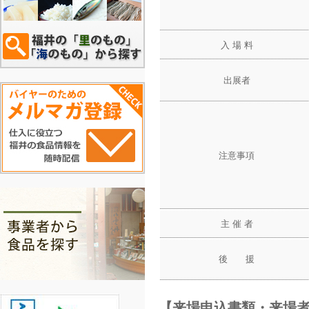
入 場 料
出展者
注意事項
主 催 者
後 援
【来場申込書類・来場