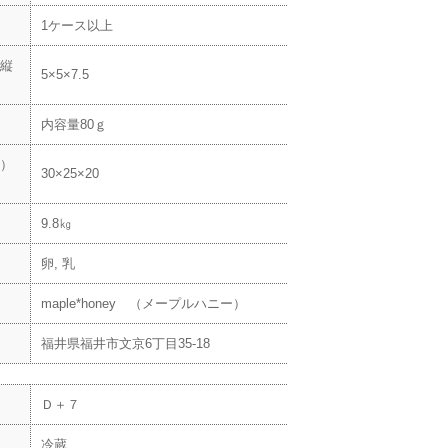
1ケース以上
縦
5×5×7.5
内容量80ｇ
）
30×25×20
9.8㎏
卵, 乳
maple*honey （メープルハニー）
福井県福井市文京6丁目35-18
Ｄ＋７
冷蔵