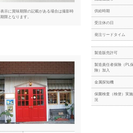
供給時期
括表示に賞味期限の記載がある場合は撮影時
味期限となります。
受注休の日
発注リードタイム
製造販売許可
製造責任者保険（PL
険）加入
金属探知機
保菌検査（検便）実施
況