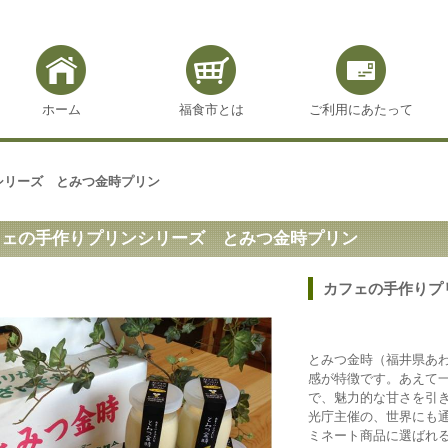
ホーム
福食市とは
ご利用にあたって
シリーズ とみつ金時プリン
フェの手作りプリンシリーズ とみつ金時プリン
カフェの手作りプ
とみつ金時（福井県あ
感が特徴です。あえて
で、魅力的な甘さを引
光庁主催の、世界にも
ミネート商品に選ばれ