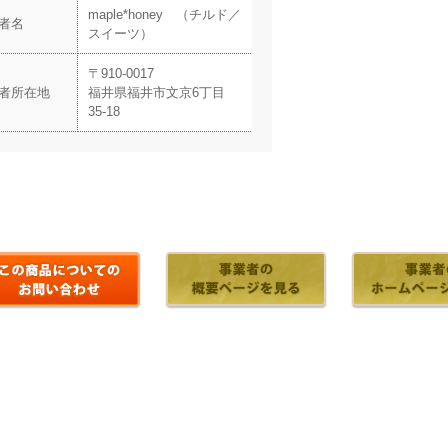
maple*honey （チルド／
者名
スイーツ）
〒910-0017
者所在地
福井県福井市文京6丁目
35-18