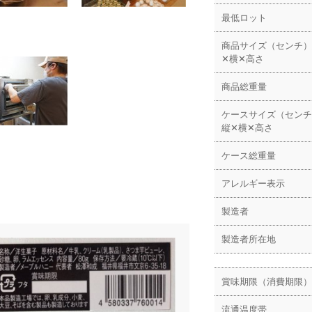
最低ロット
商品サイズ（センチ）
✕横✕高さ
商品総重量
ケースサイズ（センチ
縦✕横✕高さ
ケース総重量
アレルギー表示
製造者
製造者所在地
賞味期限（消費期限）
流通温度帯