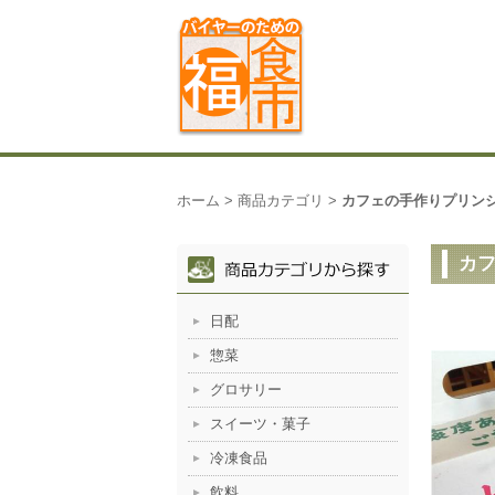
ホーム
>
商品カテゴリ
>
カフェの手作りプリン
カ
日配
惣菜
グロサリー
スイーツ・菓子
冷凍食品
飲料