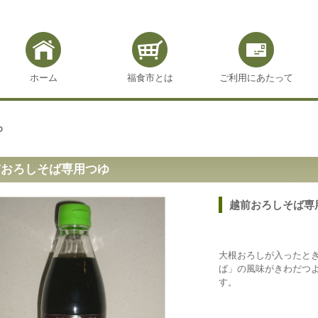
ホーム
福食市とは
ご利用にあたって
ゆ
前おろしそば専用つゆ
越前おろしそば専
大根おろしが入ったと
ば」の風味がきわだつ
す。