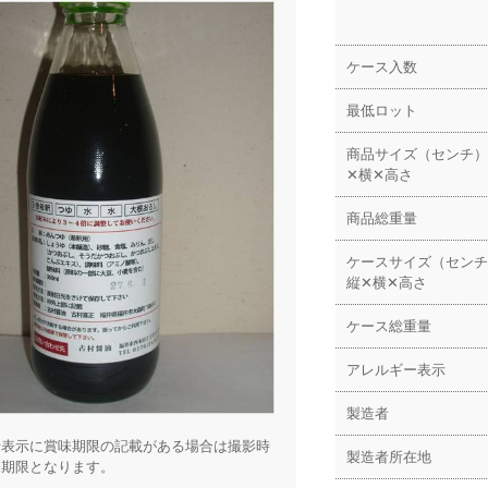
ケース入数
最低ロット
商品サイズ（センチ）
✕横✕高さ
商品総重量
ケースサイズ（センチ
縦✕横✕高さ
ケース総重量
アレルギー表示
製造者
括表示に賞味期限の記載がある場合は撮影時
製造者所在地
味期限となります。