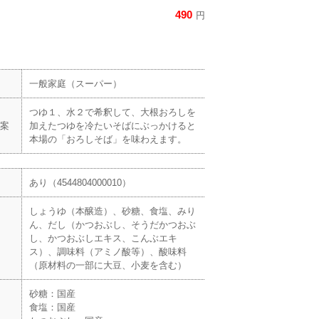
490
円
一般家庭（スーパー）
つゆ１、水２で希釈して、大根おろしを
案
加えたつゆを冷たいそばにぶっかけると
本場の「おろしそば」を味わえます。
あり（4544804000010）
しょうゆ（本醸造）、砂糖、食塩、みり
ん、だし（かつおぶし、そうだかつおぶ
し、かつおぶしエキス、こんぶエキ
ス）、調味料（アミノ酸等）、酸味料
（原材料の一部に大豆、小麦を含む）
砂糖：国産
食塩：国産