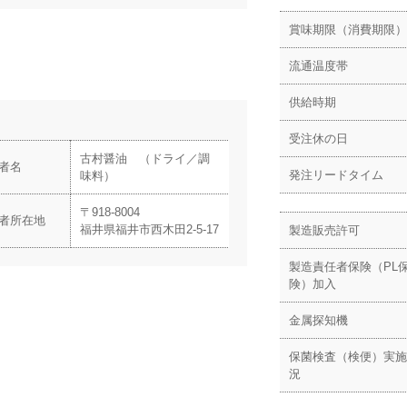
賞味期限（消費期限）
流通温度帯
供給時期
受注休の日
古村醤油 （ドライ／調
者名
発注リードタイム
味料）
〒918-8004
者所在地
福井県福井市西木田2-5-17
製造販売許可
製造責任者保険（PL
険）加入
金属探知機
保菌検査（検便）実施
況