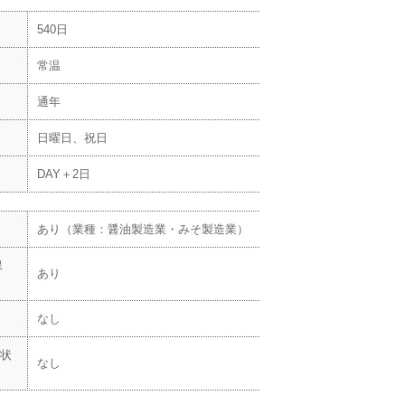
540日
常温
通年
日曜日、祝日
DAY＋2日
あり（業種：醤油製造業・みそ製造業）
保
あり
なし
状
なし