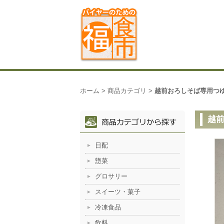
ホーム
>
商品カテゴリ
>
越前おろしそば専用つ
越
日配
惣菜
グロサリー
スイーツ・菓子
冷凍食品
飲料