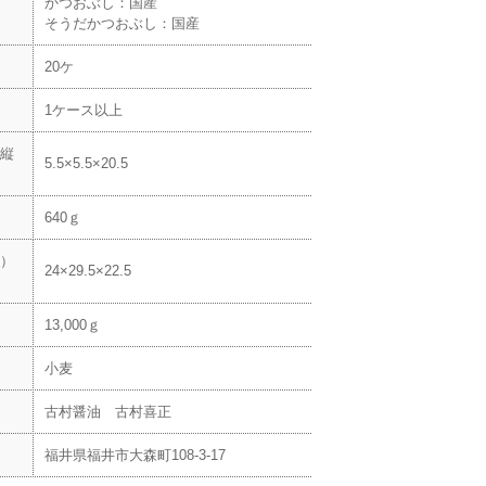
かつおぶし：国産
そうだかつおぶし：国産
20ケ
1ケース以上
縦
5.5×5.5×20.5
640ｇ
）
24×29.5×22.5
13,000ｇ
小麦
古村醤油 古村喜正
福井県福井市大森町108-3-17