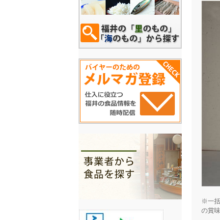
※一
の賞