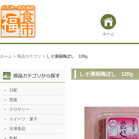
ホーム
ホーム
>
商品カテゴリ
>
しそ漬福梅ぼし 120g
しそ漬福梅ぼし 120g
日配
惣菜
グロサリー
スイーツ・菓子
冷凍食品
飲料