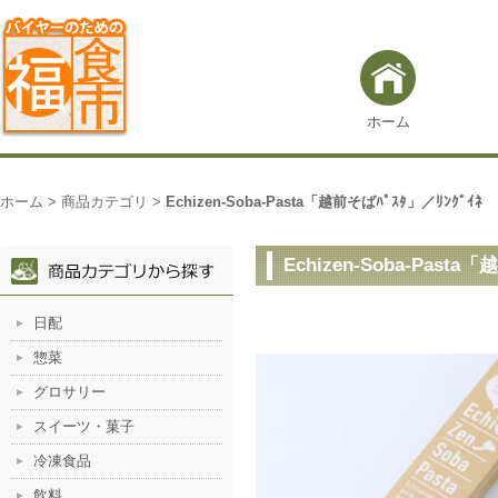
ホーム
ホーム
>
商品カテゴリ
>
Echizen-Soba-Pasta「越前そばﾊﾟｽﾀ」／ﾘﾝｸﾞｲﾈ
Echizen-Soba-Pasta
日配
惣菜
グロサリー
スイーツ・菓子
冷凍食品
飲料