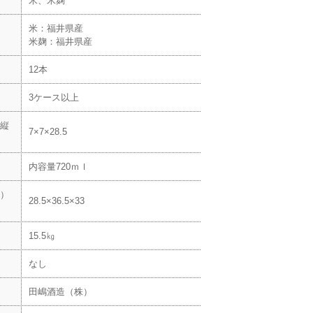
米、米麹
米：福井県産
米麹：福井県産
12本
3ケース以上
縦
7×7×28.5
内容量720ｍｌ
）
28.5×36.5×33
15.5㎏
なし
田嶋酒造（株）