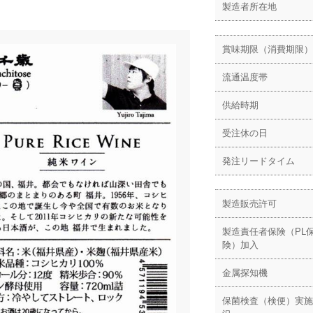
製造者所在地
賞味期限（消費期限）
流通温度帯
供給時期
受注休の日
発注リードタイム
製造販売許可
製造責任者保険（PL
険）加入
金属探知機
保菌検査（検便）実施