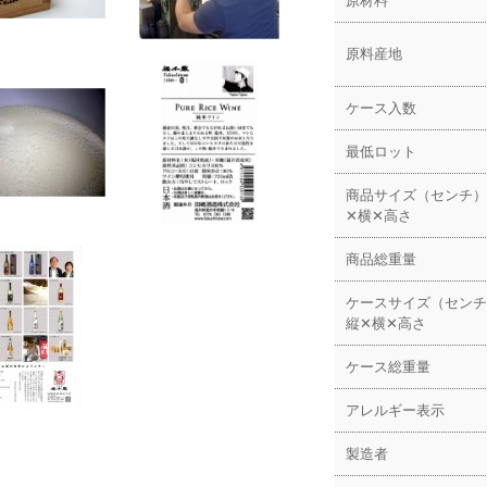
原材料
原料産地
ケース入数
最低ロット
商品サイズ（センチ）
✕横✕高さ
商品総重量
ケースサイズ（センチ
縦✕横✕高さ
ケース総重量
アレルギー表示
製造者