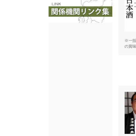
※一
の賞