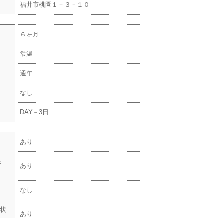
福井市桃園１－３－１０
６ヶ月
常温
通年
なし
DAY＋3日
あり
保
あり
なし
状
あり