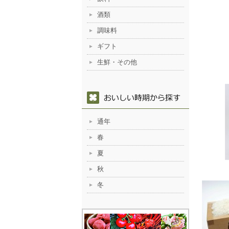
酒類
調味料
ギフト
生鮮・その他
通年
春
夏
秋
冬