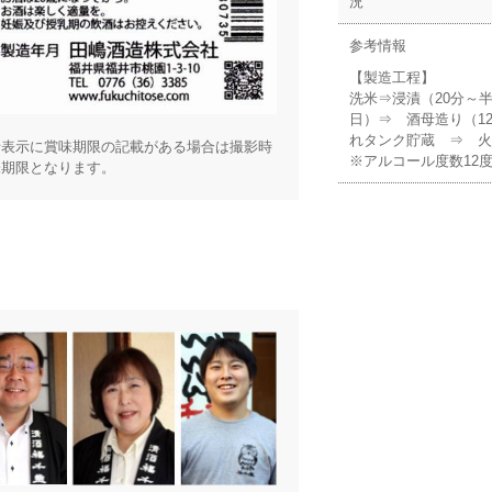
況
参考情報
【製造工程】
洗米⇒浸漬（20分～
日）⇒ 酒母造り（1
れタンク貯蔵 ⇒ 
括表示に賞味期限の記載がある場合は撮影時
※アルコール度数12
味期限となります。