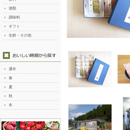
酒類
調味料
ギフト
生鮮・その他
通年
春
夏
秋
冬