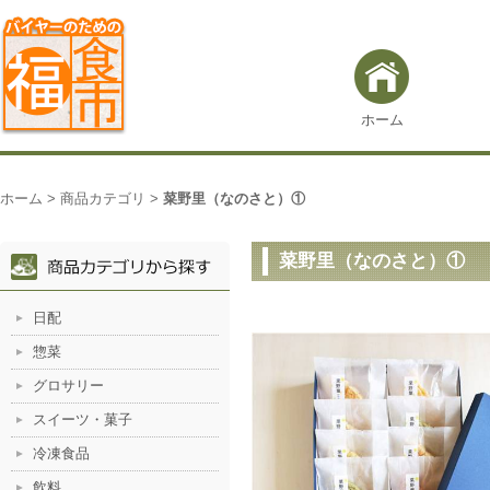
ホーム
ホーム
>
商品カテゴリ
>
菜野里（なのさと）①
菜野里（なのさと）①
日配
惣菜
グロサリー
スイーツ・菓子
冷凍食品
飲料