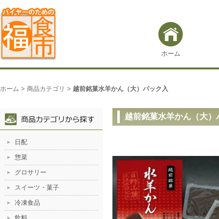
ホーム
ホーム
>
商品カテゴリ
>
越前銘菓水羊かん（大）パック入
越前銘菓水羊かん（大）
日配
惣菜
グロサリー
スイーツ・菓子
冷凍食品
飲料