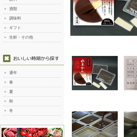
酒類
調味料
ギフト
生鮮・その他
通年
春
夏
秋
冬