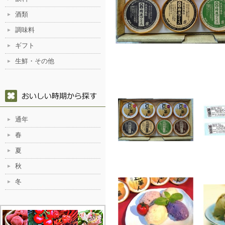
酒類
調味料
ギフト
生鮮・その他
通年
春
夏
秋
冬