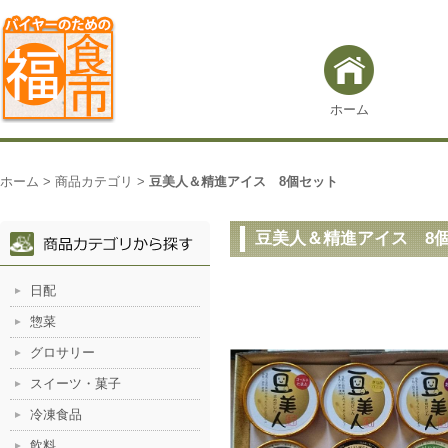
ホーム
ホーム
>
商品カテゴリ
>
豆美人＆精進アイス 8個セット
豆美人＆精進アイス 8
日配
惣菜
グロサリー
スイーツ・菓子
冷凍食品
飲料