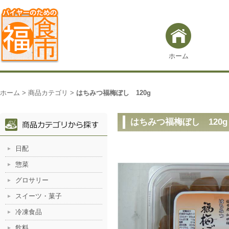
ホーム
ホーム
>
商品カテゴリ
>
はちみつ福梅ぼし 120g
はちみつ福梅ぼし 120g
日配
惣菜
グロサリー
スイーツ・菓子
冷凍食品
飲料