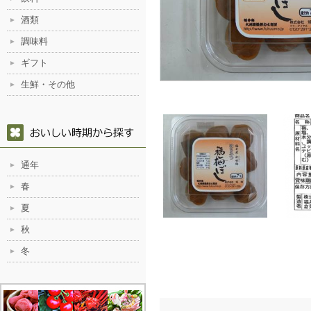
酒類
調味料
ギフト
生鮮・その他
通年
春
夏
秋
冬