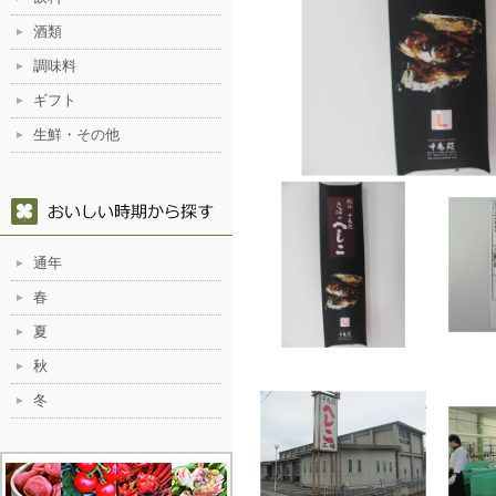
酒類
調味料
ギフト
生鮮・その他
通年
春
夏
秋
冬