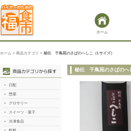
ホーム
ホーム
>
商品カテゴリ
>
秘伝 千鳥苑のさばのへしこ（Lサイズ）
秘伝 千鳥苑のさばのへ
日配
惣菜
グロサリー
スイーツ・菓子
冷凍食品
飲料