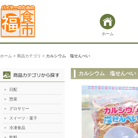
ホーム
ホーム
>
商品カテゴリ
>
カルシウム 塩せんべい
カルシウム 塩せんべい
日配
惣菜
グロサリー
スイーツ・菓子
冷凍食品
飲料