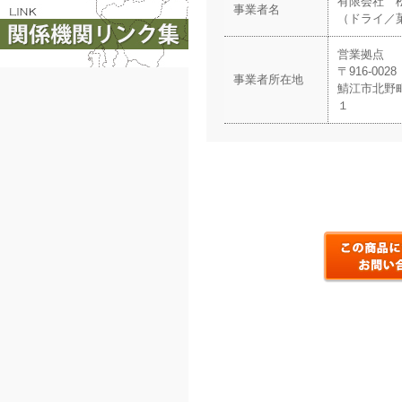
有限会社
事業者名
（ドライ／
営業拠点
〒916-0028
事業者所在地
鯖江市北野
１