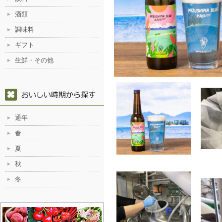
酒類
調味料
ギフト
生鮮・その他
通年
春
夏
秋
冬