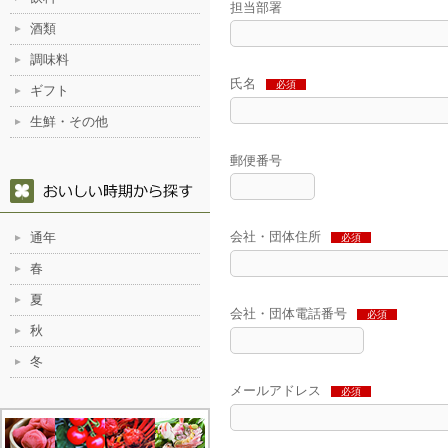
担当部署
酒類
調味料
氏名
必須
ギフト
生鮮・その他
郵便番号
会社・団体住所
通年
必須
春
夏
会社・団体電話番号
必須
秋
冬
メールアドレス
必須