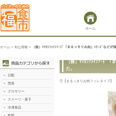
ホーム
ホーム
>
旬な情報
>
（株）ﾏｲｾﾝﾌｧｲﾝﾌｰﾄﾞ「まるっきりお肉」ｼﾘｰｽﾞなど
（株）ﾏｲｾﾝﾌｧｲﾝﾌｰﾄ
た。
日配
①【まるっきりお肉フィレタイプ
惣菜
グロサリー
スイーツ・菓子
冷凍食品
飲料