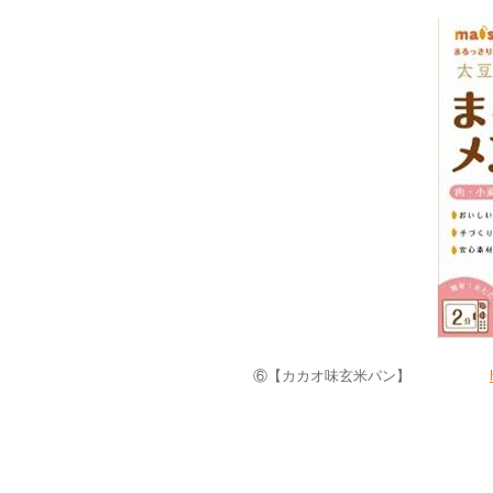
⑥【カカオ味玄米パン】