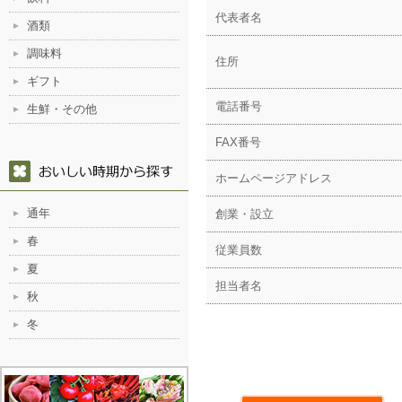
代表者名
酒類
調味料
住所
ギフト
電話番号
生鮮・その他
FAX番号
ホームページアドレス
通年
創業・設立
春
従業員数
夏
担当者名
秋
冬