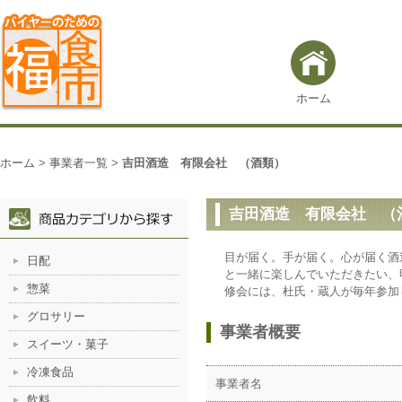
ホーム
ホーム
>
事業者一覧
>
吉田酒造 有限会社 （酒類）
吉田酒造 有限会社 （
目が届く。手が届く。心が届く酒
日配
と一緒に楽しんでいただきたい、
惣菜
修会には、杜氏・蔵人が毎年参加
グロサリー
事業者概要
スイーツ・菓子
冷凍食品
事業者名
飲料