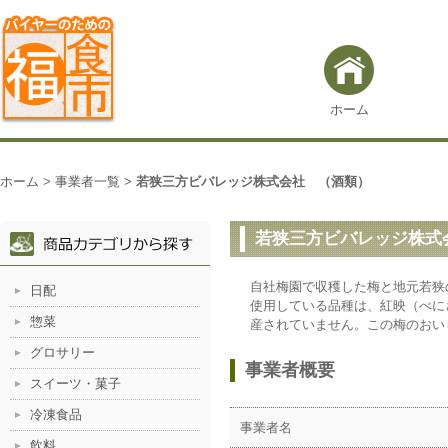
ホーム
ホーム
>
事業者一覧
>
若狭三方ビバレッジ株式会社 （酒類）
若狭三方ビバレッジ株式
自社梅園で収穫した梅と地元若狭
日配
使用している品種は、紅映（べに
惣菜
産されていません。この梅のおい
グロサリー
事業者概要
スイーツ・菓子
冷凍食品
事業者名
飲料