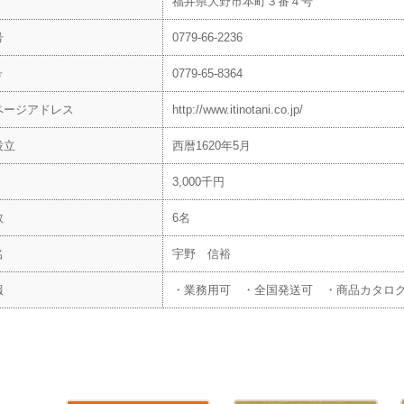
福井県大野市本町３番４号
号
0779-66-2236
号
0779-65-8364
ページアドレス
http://www.itinotani.co.jp/
設立
西暦1620年5月
3,000千円
数
6名
名
宇野 信裕
報
・業務用可 ・全国発送可 ・商品カタロ