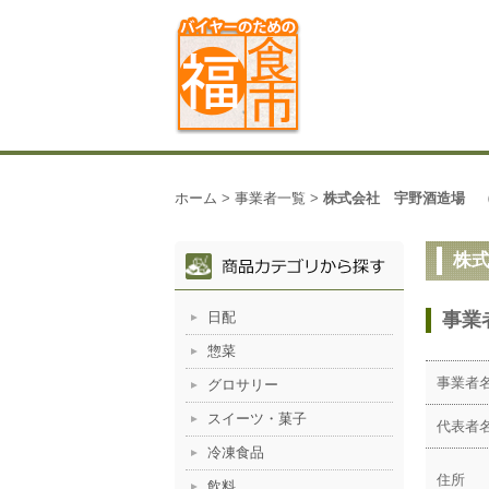
ホーム
>
事業者一覧
>
株式会社 宇野酒造場 
株
日配
事業
惣菜
事業者
グロサリー
スイーツ・菓子
代表者
冷凍食品
住所
飲料