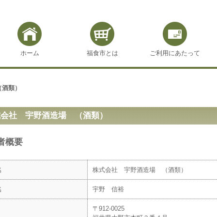
ホーム
福食市とは
ご利用にあたって
（酒類）
式会社 宇野酒造場 （酒類）
者概要
名
株式会社 宇野酒造場 （酒類）
名
宇野 信裕
〒912-0025