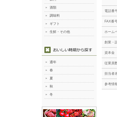
酒類
電話番
調味料
FAX番
ギフト
生鮮・その他
ホーム
創業・
資本金
通年
従業員
春
担当者
夏
参考情
秋
冬